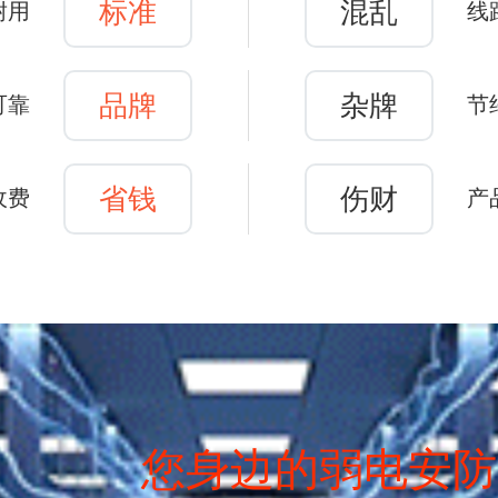
标准
混乱
耐用
线
品牌
杂牌
可靠
节
省钱
伤财
收费
产
您身边的弱电安防