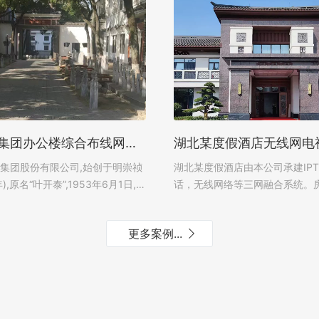
武汉健民集团办公楼综合布线网络工程项目
团股份有限公司,始创于明崇祯
湖北某度假酒店由本公司承建IPT
年),原名“叶开泰”,1953年6月1日,
话，无线网络等三网融合系统。
武汉健民药厂,2004年在上海证
一终端，实现电视机顶盒，电话
(A股代码...
络的功能。...
更多案例...