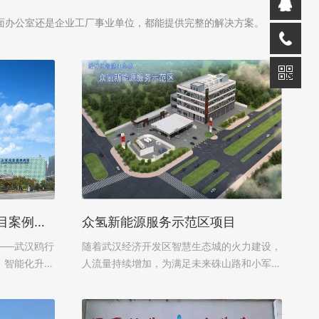
面办公室还是企业工厂事业单位，都能提供完整的解决方案。
武汉某酒店弱电智能化项目案例——武汉鸥行信息技术有限公司
众氢新能源服务示范区项目
——武汉鸥行
随着武汉经济开发区智慧生态城的火力建设，
、智能化升级
人流量持续增加，为满足未来硃山路和小军东
升宾客体验、
路沿线居民的加油（加氢）需求，片区正在新
核心支撑。武
建硃山路加油站、智慧加氢加油站和众氢交通
的理念...
服务楼（立体停车场）...