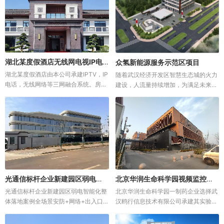
湖北某度假酒店无线网电视IP电话三网融合案例
众氢新能源服务示范区项目
湖北某度假酒店由本公司承建IPTV，IP
随着武汉经济开发区智慧生态城的火力
电话，无线网络等三网融合系统。房间
建设，人流量持续增加，为满足未来硃
采用三合一终端，实现电视机顶盒，电
山路和小军东路沿线居民的加油（加
话，有线无线网络的功能。 公共区...
氢）需求，片区正在新建硃山路加油
站、智慧加氢加油站和众氢交通服务楼
（立体停车场）湖北众氢新能源有限
公...
光通信标杆企业新建园区弱电智能化整体落地案例 | 全场景安防 + 网络 + 出入口系统一站式解决方案
北京华润生命科学园视频监控等智能化系统
光通信标杆企业新建园区弱电智能化整
北京华润生命科学园一制药企业选择武
体落地案例全场景安防+网络+出入口
汉鸥行信息技术有限公司承建其实验大
系统一站式智能化解决方案在数字经济
楼的视频监控，门禁系统，综合布线，
飞速迭代、光通信产业高速升级的行业
网络工程，无线覆盖，集团电话等智能