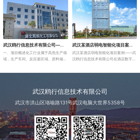
大背景下，国内头部高新技术企业新建
化系统。华润生命科学产业园项目位于
现代化产业园区，不再局限于生产...
中关村科技园区大兴生物医药产业...
武汉鸥行信息技术有限公司——咸宁某化工厂防爆监控系统建设案例
武汉某酒店弱电智能化项目案例——武汉鸥行信息技术有限公司
一、项目概述化工行业属于高危生产领
武汉某酒店弱电智能化项目案例——武
域，生产车间、反应釜区域、原料储罐
汉鸥行信息技术有限公司在酒店数字
区、危化品仓储及装卸区域存在大量易
化、智能化升级的浪潮下，优质的弱电
燃易爆气体、粉尘，属于典型的防爆高
系统是提升宾客体验、保障运营安全、
危场景，对视频监控系统的防爆等级、
彰显酒店档次的核心支撑。武汉某酒店
稳定性、安全性与智能化水平有着...
秉持“品质服务、智能便捷”的理念...
武汉鸥行信息技术有限公司
武汉市洪山区珞喻路131号武汉电脑大世界5358号